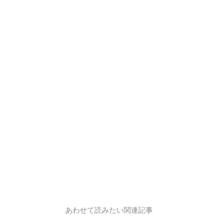
31
バギマ
特技
風斬りの舞
13
特技
神秘の風
5
34
ベギラマ
特技
聖女の風
20
35
ラリホーマ
特技
あんこくのかぜ
10
38
バイキルト
特技
かまいたち
3
41
ドルモーア
特技
しんくうは
8
43
フバーハ
特技
ぶきみなひかり
7
46
バギクロス
特技
バギムーチョ
20
49
ベギラゴン
必殺技
マヒャドデス
15
65
ザオリク
必殺技
ドルマドン
17
特技
ひばしら
3
あわせて読みたい関連記事
特技
じわれ
5