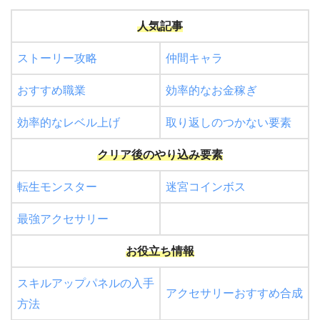
人気記事
特技
いなずま
7
ストーリー攻略
仲間キャラ
特技
めいどうふうま
9
特技
マグマ
10
おすすめ職業
効率的なお金稼ぎ
特技
れんごく火炎
12
効率的なレベル上げ
取り返しのつかない要素
クリア後のやり込み要素
転生モンスター
迷宮コインボス
最強アクセサリー
お役立ち情報
スキルアップパネルの入手
アクセサリーおすすめ合成
方法