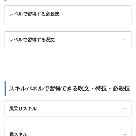
レベルで習得する必殺技
レベルで習得する呪文
消費テンシ
習得レベル
技名
効果
ョン
味方全員の
習得レベル
呪文
呪文と特技
30
精霊の風
25%
スキルパネルで習得できる呪文・特技・必殺技
がたまに2回
6
ホイミ
発動
7
リレミト
風乗りスキル
味方に消費M
9
ドルマ
P0＆呪文威
40
奇跡の風
50%
力アップ＆
11
リホイミ
扇スキル
ときどき2回