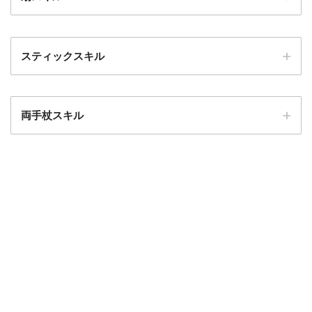
13
バギ
呪文
種類
スキル名
必要SP
14
マホトーン
どとうのカ
敵全体に攻
特技
いやしの風
3
50
50%
スティックスキル
ムシカ
撃
16
ギラ
種類
スキル名
必要SP
特技
やすらぎの風
5
17
マジックバリア
特技
花ふぶき
1
特技
祈祷の風
7
両手杖スキル
19
ラリホー
種類
スキル名
必要SP
特技
明鏡止水
3
特技
おいかぜ
5
21
ベホイミ
特技
デビルンチャーム
3
特技
波紋演舞
5
特技
魔封じの風
9
24
ザオ
種類
スキル名
必要SP
特技
パニパニハにー
5
特技
おうぎのまい
7
特技
まりょくの風
12
25
マホトラ
特技
早詠みの杖
15
特技
キラキラポーン
7
特技
アゲハ乱舞
9
特技
まもりのかぜ
3
27
ドルクマ
特技
暴走魔法陣
7
特技
ラピッドステッキ
15
必殺技
ピンクタイフーン
14
特技
夢幻の風
15
28
マホカンタ
必殺技
超暴走魔法陣
13
必殺技
ティンクルバトン
13
必殺技
百花繚乱
17
特技
聖なる風
5