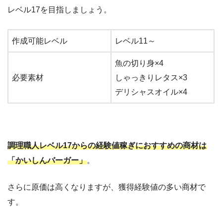
レベル17を目指しましょう。
作成可能レベル
レベル11～
魚の切り身×4
必要素材
しゃっきりレタス×3
デリシャスオイル×4
調理職人レベル17からの経験値稼ぎにおすすめの商材は
「かいしんバーガー」
。
さらに原価は高くなりますが、獲得経験値の多い商材で
す。