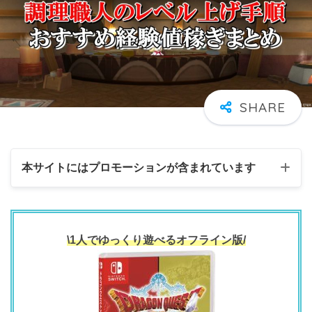
本サイトにはプロモーションが含まれています
\1人でゆっくり遊べるオフライン版/