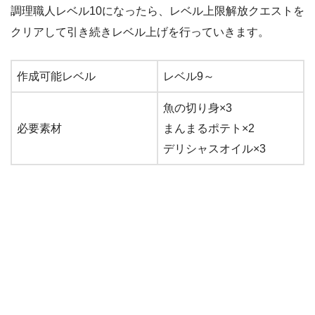
調理職人レベル10になったら、レベル上限解放クエストを
クリアして引き続きレベル上げを行っていきます。
作成可能レベル
レベル9～
魚の切り身×3
必要素材
まんまるポテト×2
デリシャスオイル×3