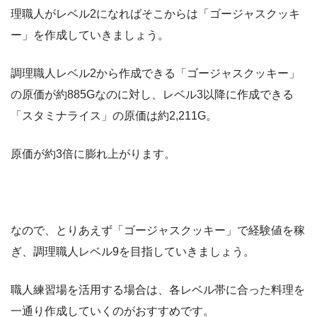
理職人がレベル2になればそこからは「ゴージャスクッキ
ー」を作成していきましょう。
調理職人レベル2から作成できる「ゴージャスクッキー」
の原価が約885Gなのに対し、レベル3以降に作成できる
「スタミナライス」の原価は約2,211G。
原価が約3倍に膨れ上がります。
なので、とりあえず「ゴージャスクッキー」で経験値を稼
ぎ、調理職人レベル9を目指していきましょう。
職人練習場を活用する場合は、各レベル帯に合った料理を
一通り作成していくのがおすすめです。