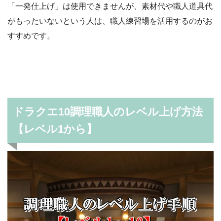
「一発仕上げ」は使用できませんが、素材代や職人道具代
がもったいないという人は、職人練習場を活用するのがお
すすめです。
ドラクエ10調理職人のレベル上げ方法
【レベル1から】