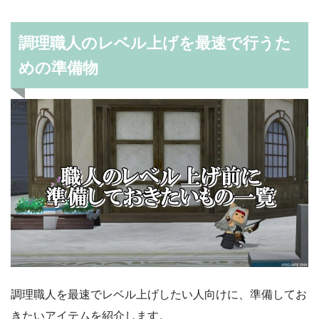
調理職人のレベル上げを最速で行うた
めの準備物
調理職人を最速でレベル上げしたい人向けに、準備してお
きたいアイテムを紹介します。