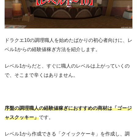
ドラクエ10の調理職人を始めたばかりの初心者向けに、レ
ベル1からの経験値稼ぎ方法を紹介します。
レベル1からだと、すぐに職人のレベルは上がっていくの
で、そこまで辛くはありません。
序盤の調理職人の経験値稼ぎにおすすめの商材は「ゴージ
ャスクッキー」
です。
レベル1から作成できる「クイックケーキ」を作成し、調