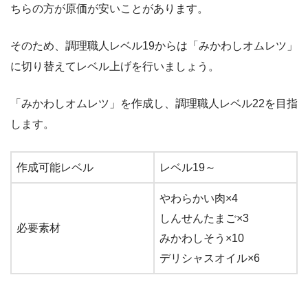
ちらの方が原価が安いことがあります。
そのため、調理職人レベル19からは「みかわしオムレツ」
に切り替えてレベル上げを行いましょう。
「みかわしオムレツ」を作成し、調理職人レベル22を目指
します。
作成可能レベル
レベル19～
やわらかい肉×4
しんせんたまご×3
必要素材
みかわしそう×10
デリシャスオイル×6