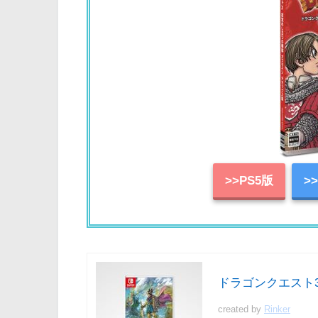
>>PS5版
>
ドラゴンクエスト3 そ
created by
Rinker