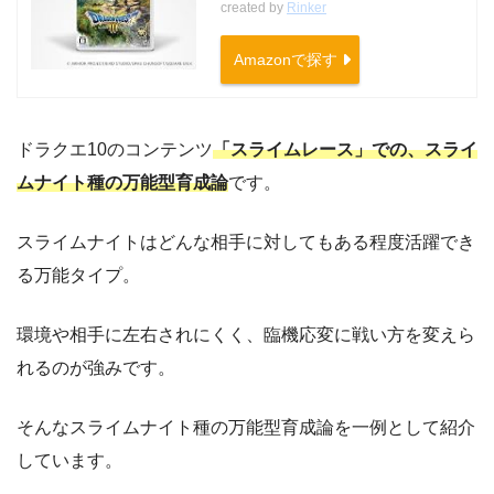
created by
Rinker
Amazonで探す
ドラクエ10のコンテンツ
「スライムレース」での、スライ
ムナイト種の万能型育成論
です。
スライムナイトはどんな相手に対してもある程度活躍でき
る万能タイプ。
環境や相手に左右されにくく、臨機応変に戦い方を変えら
れるのが強みです。
そんなスライムナイト種の万能型育成論を一例として紹介
しています。