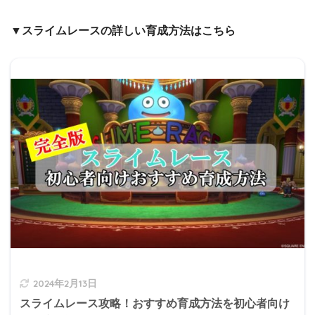
▼スライムレースの詳しい育成方法はこちら
2024年2月13日
スライムレース攻略！おすすめ育成方法を初心者向け