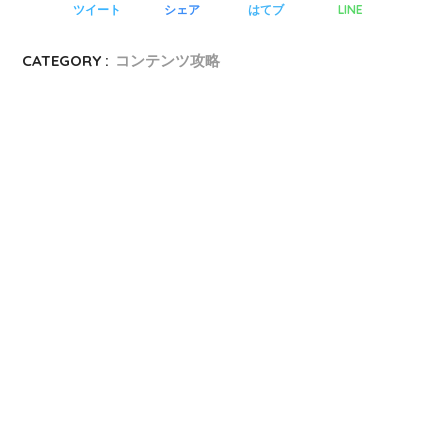
LINE
ツイート
シェア
はてブ
CATEGORY :
コンテンツ攻略