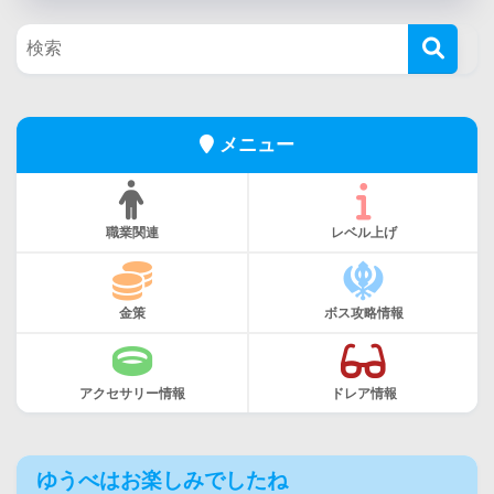
メニュー
職業関連
レベル上げ
金策
ボス攻略情報
アクセサリー情報
ドレア情報
ゆうべはお楽しみでしたね