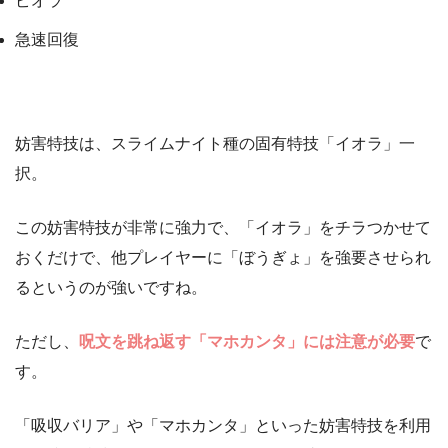
ピオラ
急速回復
妨害特技は、スライムナイト種の固有特技「イオラ」一
択。
この妨害特技が非常に強力で、「イオラ」をチラつかせて
おくだけで、他プレイヤーに「ぼうぎょ」を強要させられ
るというのが強いですね。
ただし、
呪文を跳ね返す「マホカンタ」には注意が必要
で
す。
「吸収バリア」や「マホカンタ」といった妨害特技を利用