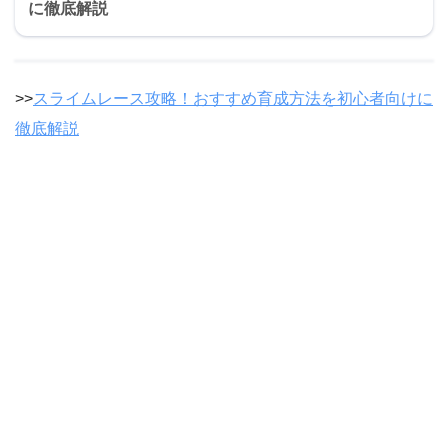
に徹底解説
>>
スライムレース攻略！おすすめ育成方法を初心者向けに
徹底解説