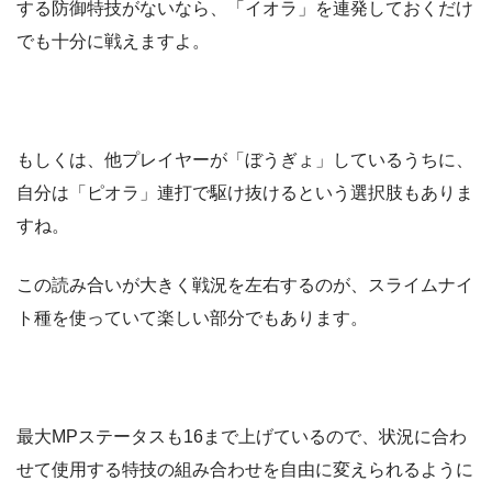
する防御特技がないなら、「イオラ」を連発しておくだけ
でも十分に戦えますよ。
もしくは、他プレイヤーが「ぼうぎょ」しているうちに、
自分は「ピオラ」連打で駆け抜けるという選択肢もありま
すね。
この読み合いが大きく戦況を左右するのが、スライムナイ
ト種を使っていて楽しい部分でもあります。
最大MPステータスも16まで上げているので、状況に合わ
せて使用する特技の組み合わせを自由に変えられるように