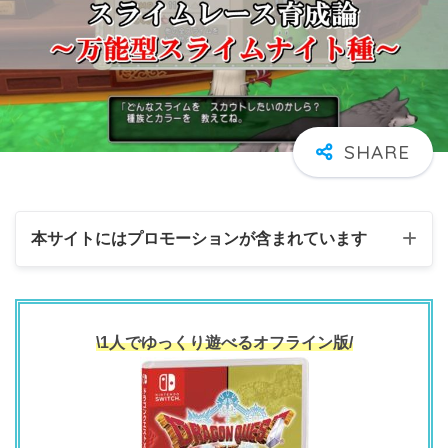
本サイトにはプロモーションが含まれています
\1人でゆっくり遊べるオフライン版/