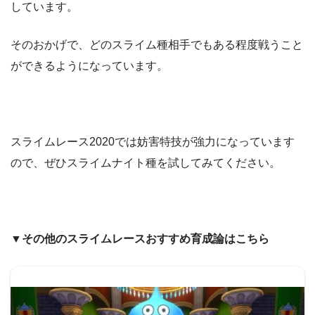
しています。
そのおかげで、どのスライム種相手でもある程度戦うこと
ができるようになっています。
スライムレース2020では妨害特技が強力になっています
ので、ぜひスライムナイト種を試してみてください。
▼その他のスライムレースおすすめ育成論はこちら