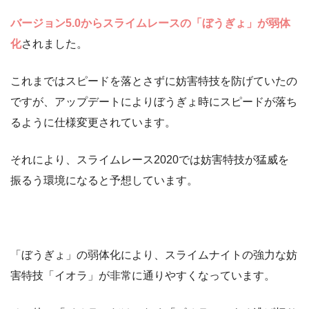
バージョン5.0からスライムレースの「ぼうぎょ」が弱体
化
されました。
これまではスピードを落とさずに妨害特技を防げていたの
ですが、アップデートによりぼうぎょ時にスピードが落ち
るように仕様変更されています。
それにより、スライムレース2020では妨害特技が猛威を
振るう環境になると予想しています。
「ぼうぎょ」の弱体化により、スライムナイトの強力な妨
害特技「イオラ」が非常に通りやすくなっています。