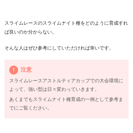
スライムレースのスライムナイト種をどのように育成すれ
ば良いのか分からない。
そんな人はぜひ参考にしていただければ幸いです。
注意
スライムレースアストルティアカップでの大会環境に
よって、強い型は日々変わっていきます。
あくまでもスライムナイト種育成の一例として参考ま
でにご覧ください。