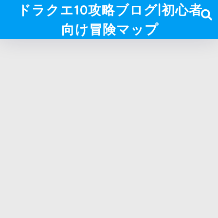
ドラクエ10攻略ブログ|初心者
向け冒険マップ