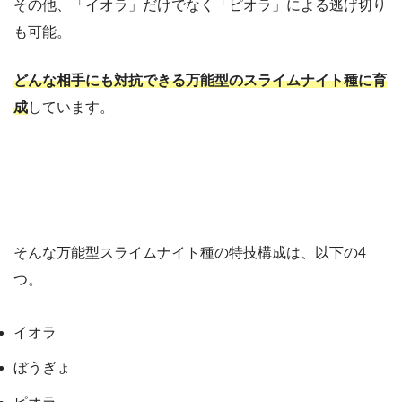
その他、「イオラ」だけでなく「ピオラ」による逃げ切り
も可能。
どんな相手にも対抗できる万能型のスライムナイト種に育
成
しています。
そんな万能型スライムナイト種の特技構成は、以下の4
つ。
イオラ
ぼうぎょ