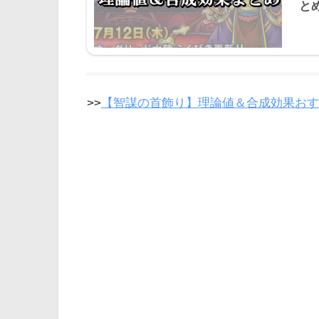
と
>>
【智謀の首飾り】理論値＆合成効果おす