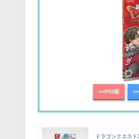
>>PS5版
>
ドラゴンクエスト3 そ