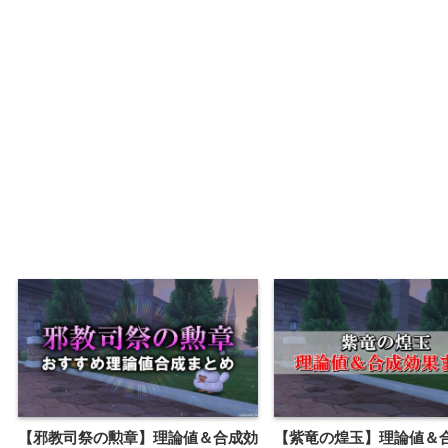
【邪教司祭の勲章】理論値＆合成効
【紫竜の煌玉】理論値＆